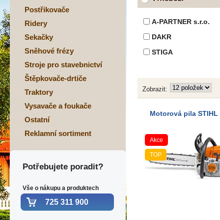
Postřikovače
A-PARTNER s.r.o.
Ridery
Sekačky
DAKR
Sněhové frézy
STIGA
Stroje pro stavebnictví
Štěpkovače-drtiče
Zobrazit:
Traktory
Vysavače a foukače
Motorová pila STIHL
Ostatní
Reklamní sortiment
Akce
TOP
Potřebujete poradit?
Vše o nákupu a produktech
725 311 900