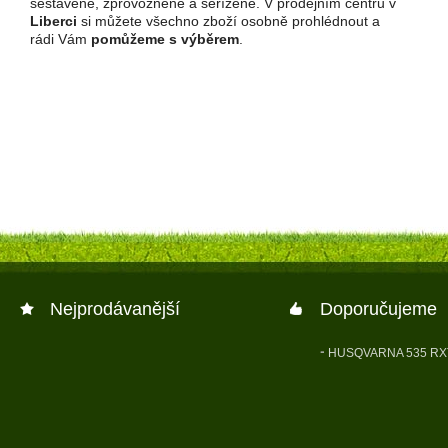
sestavené, zprovozněné a seřízené. V prodejním centru v
Liberci
si můžete všechno zboží osobně prohlédnout a
rádi Vám
pomůžeme s výběrem
.
Nejprodávanější
Doporučujeme
HUSQVARNA 535 RX