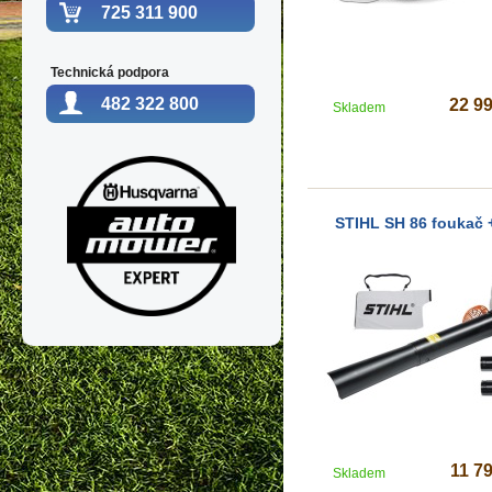
725 311 900
Technická podpora
482 322 800
22 9
Skladem
STIHL SH 86 foukač 
11 7
Skladem