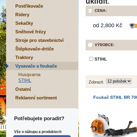
uklidit
.
Postřikovače
CENA:
Ridery
Sekačky
od
2,800
Kč
Sněhové frézy
Stroje pro stavebnictví
VÝROBCE:
Štěpkovače-drtiče
Traktory
STIHL
Vysavače a foukače
Husqvarna
STIHL
Zobrazit:
Ostatní
Foukač STIHL BR 70
Reklamní sortiment
Potřebujete poradit?
Vše o nákupu a produktech