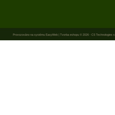
Provozováno na systému
EasyWeb
|
Tvorba eshopu
© 2026 - CS Technologies s.