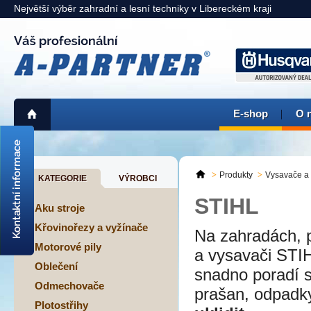
Největší výběr zahradní a lesní techniky v Libereckém kraji
E-shop
O 
725 311 900
liberec@a-partner.cz
Produkty
Vysavače a
KATEGORIE
VÝROBCI
KAMENNÁ PRODEJNA:
STIHL
Liberec
> mapa <
Aku stroje
Křovinořezy a vyžínače
Na zahradách, p
Motorové pily
a vysavači STI
Oblečení
snadno poradí se
Odmechovače
prašan, odpadky
Plotostřihy