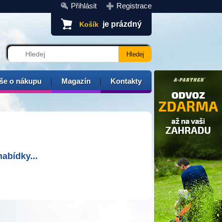
Přihlásit
Registrace
je prázdný
Košík
še o nákupu
Magazín
Kontakty
abídky...