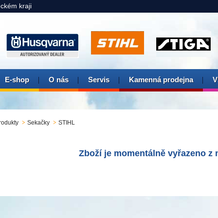
eckém kraji
E-shop
O nás
Servis
Kamenná prodejna
V
rodukty
Sekačky
STIHL
Zboží je momentálně vyřazeno z n