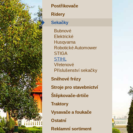
Postřikovače
Ridery
Sekačky
Bubnové
Elektrické
Husqvarna
Robotické Automower
STIGA
STIHL
Vřetenové
Příslušenství sekačky
Sněhové frézy
Stroje pro stavebnictví
Štěpkovače-drtiče
Traktory
Vysavače a foukače
Ostatní
Reklamní sortiment