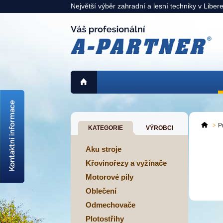
Největší výběr zahradní a lesní techniky v Liber
725 311 900
liberec@a-partner.cz
P
KATEGORIE
VÝROBCI
KAMENNÁ PRODEJNA:
Liberec
> mapa <
Aku stroje
Křovinořezy a vyžínače
Motorové pily
Oblečení
Odmechovače
Plotostřihy