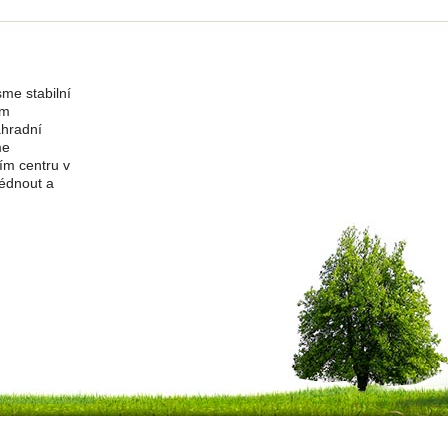
me stabilní
ím
ahradní
me
ím centru v
édnout a