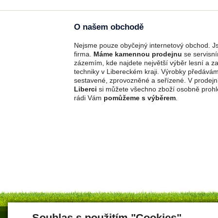
O našem obchodě
Nejsme pouze obyčejný internetový obchod. Js
firma.
Máme kamennou prodejnu
se servisn
zázemím, kde najdete největší výběr lesní a z
techniky v Libereckém kraji. Výrobky předává
sestavené, zprovozněné a seřízené. V prodejn
Liberci
si můžete všechno zboží osobně prohl
rádi Vám
pomůžeme s výběrem
.
Souhlas s použitím "Cookies"