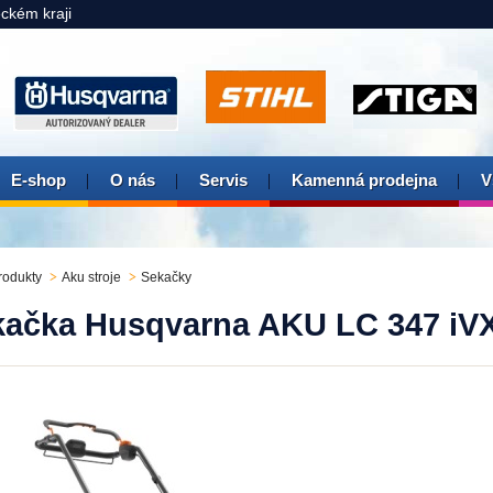
eckém kraji
E-shop
O nás
Servis
Kamenná prodejna
V
rodukty
Aku stroje
Sekačky
kačka Husqvarna AKU LC 347 iV