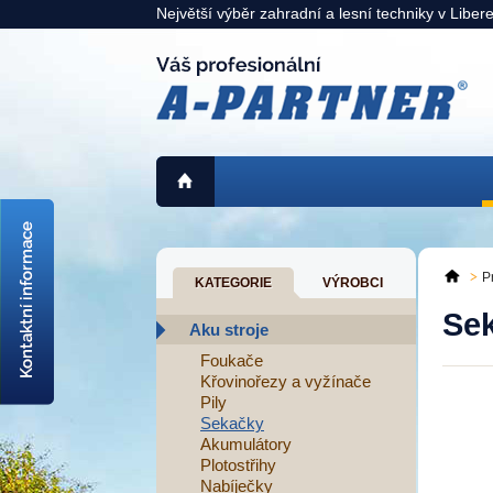
Největší výběr zahradní a lesní techniky v Liber
725 311 900
liberec@a-partner.cz
P
KATEGORIE
VÝROBCI
KAMENNÁ PRODEJNA:
Se
Liberec
> mapa <
Aku stroje
Foukače
Křovinořezy a vyžínače
Pily
Sekačky
Akumulátory
Plotostřihy
Nabíječky