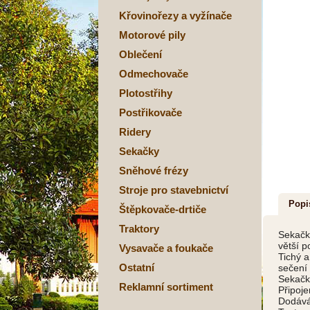
Křovinořezy a vyžínače
Motorové pily
Oblečení
Odmechovače
Plotostřihy
Postřikovače
Ridery
Sekačky
Sněhové frézy
Stroje pro stavebnictví
Popi
Štěpkovače-drtiče
Traktory
Sekačka
větší p
Vysavače a foukače
Tichý a
Ostatní
sečení
Sekačka
Reklamní sortiment
Připoje
Dodává 