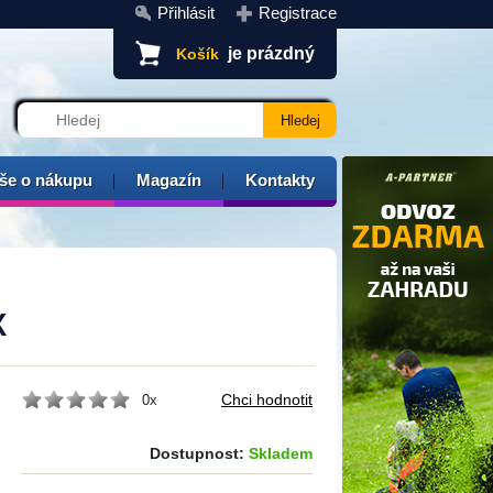
Přihlásit
Registrace
je prázdný
Košík
še o nákupu
Magazín
Kontakty
X
0x
Dostupnost:
Skladem