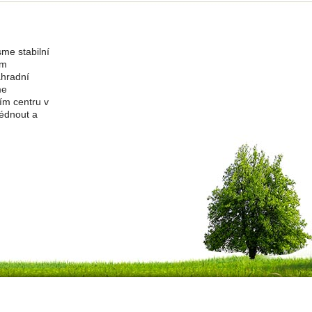
me stabilní
ím
ahradní
me
ím centru v
édnout a