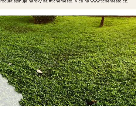
produkt splňuje nároky na #tichemesto. Více na www.tichemesto.cz.