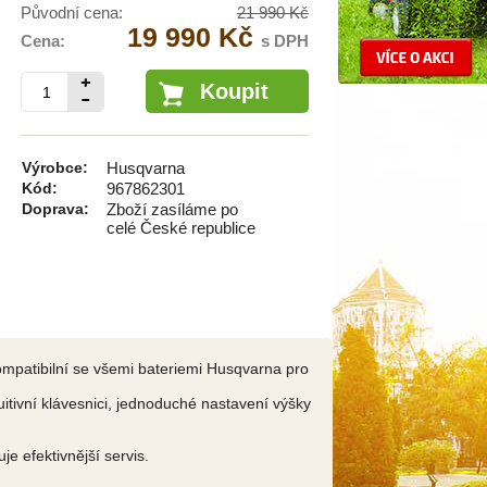
Původní cena:
21 990 Kč
19 990 Kč
Cena:
s DPH
Koupit
Výrobce:
Husqvarna
Kód:
967862301
Doprava:
Zboží zasíláme po
celé České republice
ompatibilní se všemi bateriemi Husqvarna pro
itivní klávesnici, jednoduché nastavení výšky
e efektivnější servis.