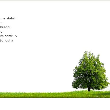
me stabilní
ím
ahradní
me
ím centru v
édnout a