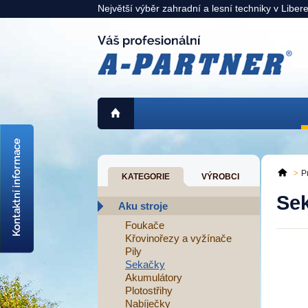
Největší výběr zahradní a lesní techniky v Liber
725 311 900
liberec@a-partner.cz
P
KATEGORIE
VÝROBCI
KAMENNÁ PRODEJNA:
Se
Liberec
> mapa <
Aku stroje
Foukače
Křovinořezy a vyžínače
Pily
Sekačky
Akumulátory
Plotostřihy
Nabíječky