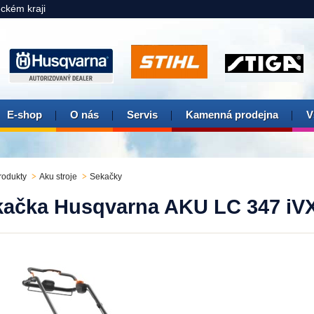
eckém kraji
E-shop
O nás
Servis
Kamenná prodejna
V
rodukty
Aku stroje
Sekačky
kačka Husqvarna AKU LC 347 iV