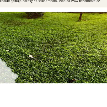
produkt splňuje nároky na #tichemesto. Více na www.tichemesto.cz.