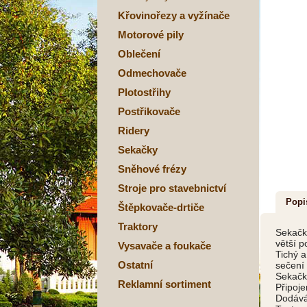
Křovinořezy a vyžínače
Motorové pily
Oblečení
Odmechovače
Plotostřihy
Postřikovače
Ridery
Sekačky
Sněhové frézy
Stroje pro stavebnictví
Popi
Štěpkovače-drtiče
Traktory
Sekačka
větší p
Vysavače a foukače
Tichý a
Ostatní
sečení
Sekačka
Reklamní sortiment
Připoje
Dodává 