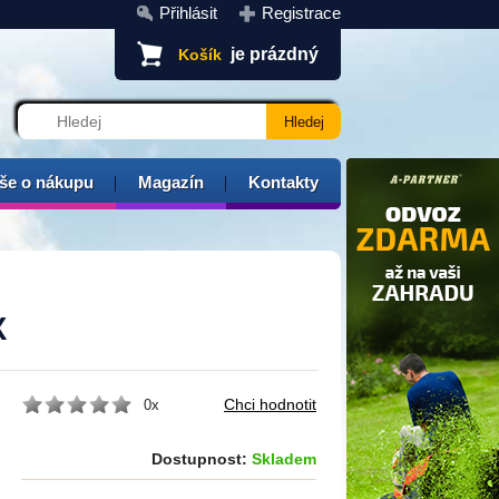
Přihlásit
Registrace
je prázdný
Košík
še o nákupu
Magazín
Kontakty
X
0x
Dostupnost:
Skladem