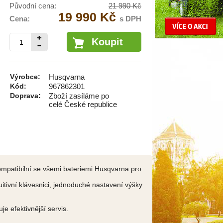
Původní cena:
21 990 Kč
19 990 Kč
Cena:
s DPH
Koupit
Výrobce:
Husqvarna
Kód:
967862301
Doprava:
Zboží zasíláme po
celé České republice
ompatibilní se všemi bateriemi Husqvarna pro
itivní klávesnici, jednoduché nastavení výšky
e efektivnější servis.