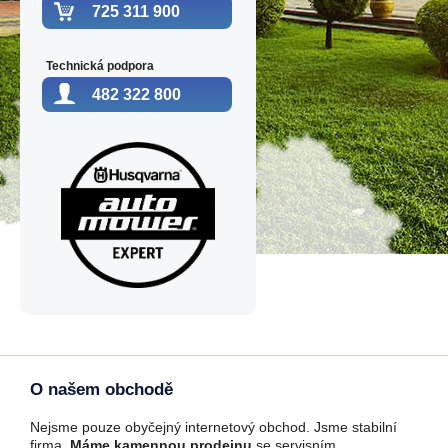
725 311 900
Technická podpora
482 322 800
O našem obchodě
Nejsme pouze obyčejný internetový obchod. Jsme stabilní
firma.
Máme kamennou prodejnu
se servisním