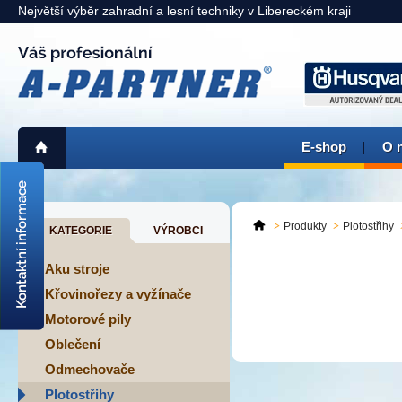
Největší výběr zahradní a lesní techniky v Libereckém kraji
E-shop
O 
725 311 900
liberec@a-partner.cz
Produkty
Plotostřihy
KATEGORIE
VÝROBCI
KAMENNÁ PRODEJNA:
Liberec
> mapa <
Aku stroje
Křovinořezy a vyžínače
Motorové pily
Oblečení
Odmechovače
Plotostřihy