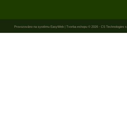
Provozováno na systému
EasyWeb
|
Tvorba eshopu
© 2026 - CS Technologies s.