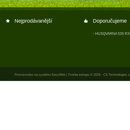
Nejprodávanější
Doporučujeme
HUSQVARNA 535 RX
Provozováno na systému
EasyWeb
|
Tvorba eshopu
© 2026 - CS Technologies s.