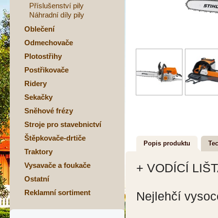
Příslušenství pily
Náhradní díly pily
Oblečení
Odmechovače
Plotostřihy
Postřikovače
Ridery
Sekačky
Sněhové frézy
Stroje pro stavebnictví
Štěpkovače-drtiče
Popis produktu
Tec
Traktory
Vysavače a foukače
+ VODÍCÍ LIŠ
Ostatní
Reklamní sortiment
Nejlehčí vysoc