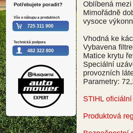
Oblíbená mezi p
Potřebujete poradit?
Mimořádně dob
Vše o nákupu a produktech
vysoce výkonná
725 311 900
Vhodná ke káce
Technická podpora
Vybavena filtre
482 322 800
Matice krytu ře
Speciální uzáv
provozních láte
Parametry: 72,
STIHL oficiální
Produktová reg