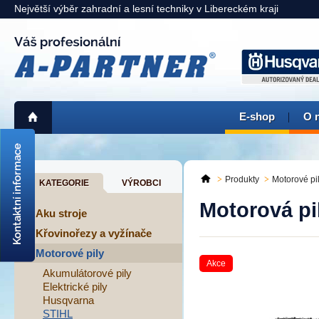
Největší výběr zahradní a lesní techniky v Libereckém kraji
E-shop
O 
725 311 900
liberec@a-partner.cz
Produkty
Motorové pi
KATEGORIE
VÝROBCI
KAMENNÁ PRODEJNA:
Motorová pi
Liberec
> mapa <
Aku stroje
Křovinořezy a vyžínače
Motorové pily
Akce
Akumulátorové pily
Elektrické pily
Husqvarna
STIHL