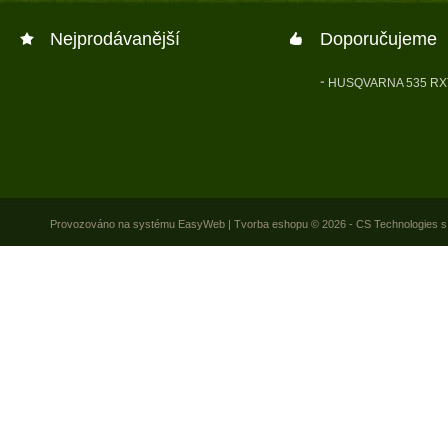
Nejprodávanější
Doporučujeme
HUSQVARNA 535 RX
Provozováno na systému
EasyWeb
|
Tvorba eshopu
© 2026 - CS Technologies s.