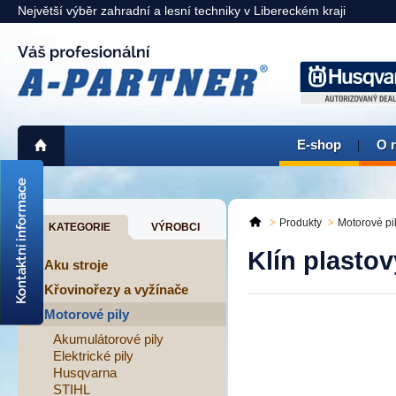
Největší výběr zahradní a lesní techniky v Libereckém kraji
E-shop
O 
725 311 900
liberec@a-partner.cz
Produkty
Motorové pi
KATEGORIE
VÝROBCI
KAMENNÁ PRODEJNA:
Klín plasto
Liberec
> mapa <
Aku stroje
Křovinořezy a vyžínače
Motorové pily
Akumulátorové pily
Elektrické pily
Husqvarna
STIHL