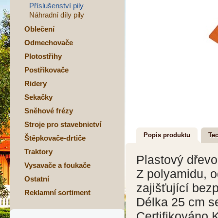
Příslušenství pily
Náhradní díly pily
Oblečení
Odmechovače
Plotostřihy
Postřikovače
Ridery
Sekačky
Sněhové frézy
Stroje pro stavebnictví
Popis produktu
Tec
Štěpkovače-drtiče
Traktory
Plastový dřevo
Vysavače a foukače
Z polyamidu, o
Ostatní
zajišťující bez
Reklamní sortiment
Délka 25 cm s
Certifikováno 