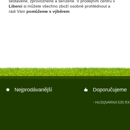
sestavené, zprovozněné a seřízené. V prodejním centru v
Liberci
si můžete všechno zboží osobně prohlédnout a
rádi Vám
pomůžeme s výběrem
.
Nejprodávanější
Doporučujeme
HUSQVARNA 535 RX