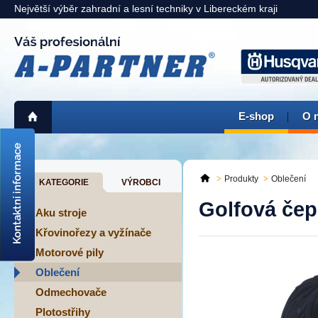
Největší výběr zahradní a lesní techniky v Libereckém kraji
E-shop
O 
725 311 900
liberec@a-partner.cz
Produkty
Oblečení
KATEGORIE
VÝROBCI
KAMENNÁ PRODEJNA:
Golfová čepi
Liberec
> mapa <
Aku stroje
Křovinořezy a vyžínače
Motorové pily
Oblečení
Odmechovače
Plotostřihy