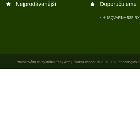
Nejprodávanější
Doporučujeme
HUSQVARNA 535 RX
Provozováno na systému
EasyWeb
|
Tvorba eshopu
© 2026 - CS Technologies s.