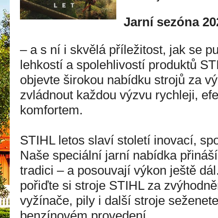
Jarní sezóna 20
– a s ní i skvělá příležitost, jak se 
lehkostí a spolehlivostí produktů STI
objevte širokou nabídku strojů za 
zvládnout každou výzvu rychleji, ef
komfortem.
STIHL letos slaví století inovací, spo
Naše speciální jarní nabídka přináší 
tradici – a posouvají výkon ještě dál.
pořiďte si stroje STIHL za zvýhodn
vyžínače, pily i další stroje seženet
benzínovém provedení.