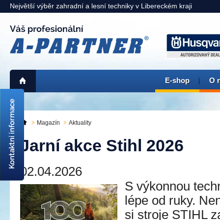
Největší výběr zahradní a lesní techniky v Libereckém kraji
E-shop
O 
725 311 900
liberec@a-partner.cz
Magazín
Aktuality
KAMENNÁ PRODEJNA:
Jarní akce Stihl 2026
Liberec
> mapa <
02.04.2026
S výkonnou techn
lépe od ruky. Nene
si stroje STIHL 